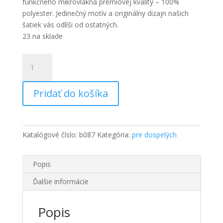
funkčného mikrovlákna prémiovej kvality – 100%
polyester. Jedinečný motív a originálny dizajn našich
šatiek vás odlíši od ostatných.
23 na sklade
množstvo
PEAX
SKIALP
Pridať do košíka
WHITE
-
multifunkčná
šatka
Katalógové číslo:
b087
Kategória:
pre dospelých
Popis
Ďalšie informácie
Popis