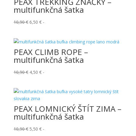
PEAX TREKKING ZNAČKY –
multifunkčná šatka
Pôvodná
Aktuálna
10,90
€
6,50
€
-
cena
cena
bola:
je:
10,90 €.
6,50 €.
PEAX CLIMB ROPE –
multifunkčná šatka
Pôvodná
Aktuálna
10,90
€
4,50
€
-
cena
cena
bola:
je:
10,90 €.
4,50 €.
PEAX LOMNICKÝ ŠTÍT ZIMA –
multifunkčná šatka
Pôvodná
Aktuálna
10,90
€
5,50
€
-
cena
cena