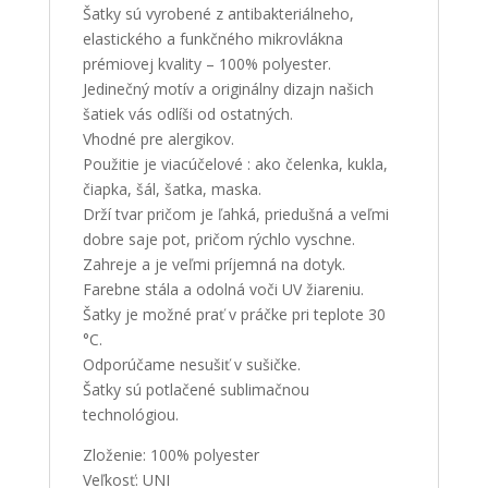
Šatky sú vyrobené z antibakteriálneho,
elastického a funkčného mikrovlákna
prémiovej kvality – 100% polyester.
Jedinečný motív a originálny dizajn našich
šatiek vás odlíši od ostatných.
Vhodné pre alergikov.
Použitie je viacúčelové : ako čelenka, kukla,
čiapka, šál, šatka, maska.
Drží tvar pričom je ľahká, priedušná a veľmi
dobre saje pot, pričom rýchlo vyschne.
Zahreje a je veľmi príjemná na dotyk.
Farebne stála a odolná voči UV žiareniu.
Šatky je možné prať v práčke pri teplote 30
°C.
Odporúčame nesušiť v sušičke.
Šatky sú potlačené sublimačnou
technológiou.
Zloženie: 100% polyester
Veľkosť: UNI