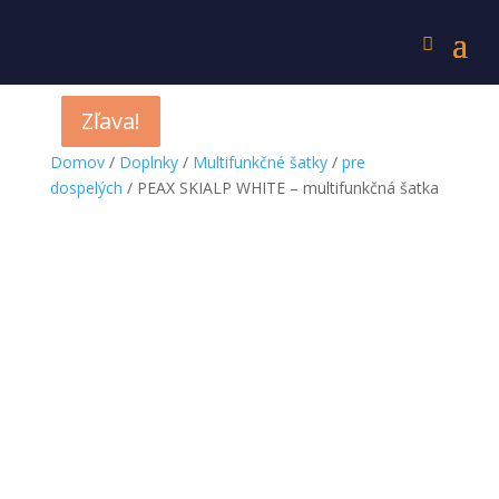
Zľava!
Zľava!
Zľava!
Domov
/
Doplnky
/
Multifunkčné šatky
/
pre
dospelých
/ PEAX SKIALP WHITE – multifunkčná šatka