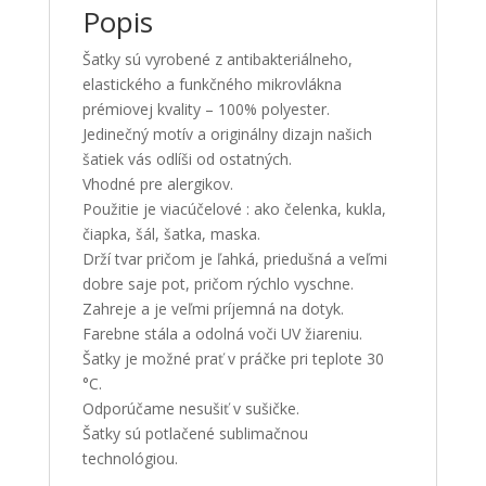
Popis
Šatky sú vyrobené z antibakteriálneho,
elastického a funkčného mikrovlákna
prémiovej kvality – 100% polyester.
Jedinečný motív a originálny dizajn našich
šatiek vás odlíši od ostatných.
Vhodné pre alergikov.
Použitie je viacúčelové : ako čelenka, kukla,
čiapka, šál, šatka, maska.
Drží tvar pričom je ľahká, priedušná a veľmi
dobre saje pot, pričom rýchlo vyschne.
Zahreje a je veľmi príjemná na dotyk.
Farebne stála a odolná voči UV žiareniu.
Šatky je možné prať v práčke pri teplote 30
°C.
Odporúčame nesušiť v sušičke.
Šatky sú potlačené sublimačnou
technológiou.