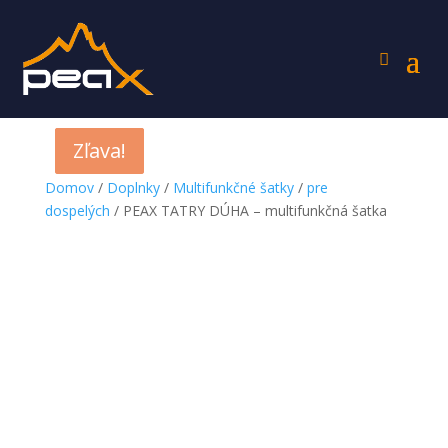
Zľava!
Zľava!
Zľava!
Domov
/
Doplnky
/
Multifunkčné šatky
/
pre
dospelých
/ PEAX TATRY DÚHA – multifunkčná šatka