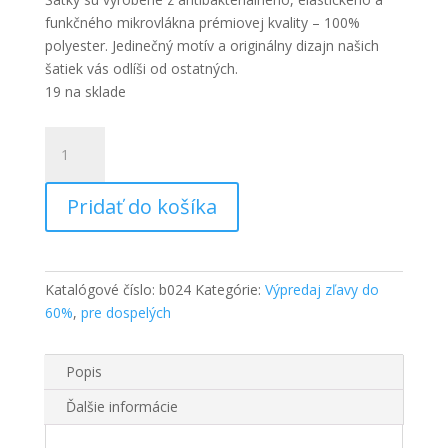
bola:
je:
10,90 €.
6,50 €.
funkčného mikrovlákna prémiovej kvality – 100%
polyester. Jedinečný motív a originálny dizajn našich
šatiek vás odlíši od ostatných.
19 na sklade
množstvo
PEAX
TATRY
Pridať do košíka
DÚHA
-
multifunkčná
šatka
Katalógové číslo:
b024
Kategórie:
Výpredaj zľavy do
60%
,
pre dospelých
Popis
Ďalšie informácie