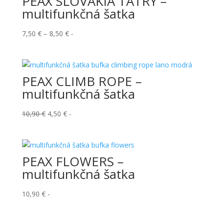
PEAX SLOVAKIA TATRY –
multifunkčná šatka
Price
7,50
€
–
8,50
€
-
range:
7,50 €
through
PEAX CLIMB ROPE –
8,50 €
multifunkčná šatka
Pôvodná
Aktuálna
10,90
€
4,50
€
-
cena
cena
bola:
je:
10,90 €.
4,50 €.
PEAX FLOWERS –
multifunkčná šatka
10,90
€
-