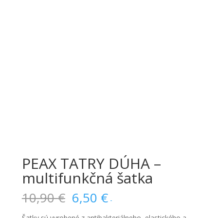
PEAX TATRY DÚHA –
multifunkčná šatka
Pôvodná
Aktuálna
10,90
€
6,50
€
-
cena
cena
Šatky sú vyrobené z antibakteriálneho, elastického a