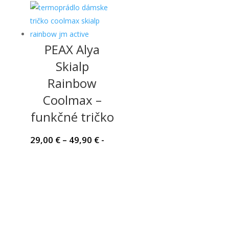
through
49,90 €
PEAX Alya
Skialp
Rainbow
Coolmax –
funkčné tričko
Price
29,00
€
–
49,90
€
-
range:
29,00 €
through
49,90 €