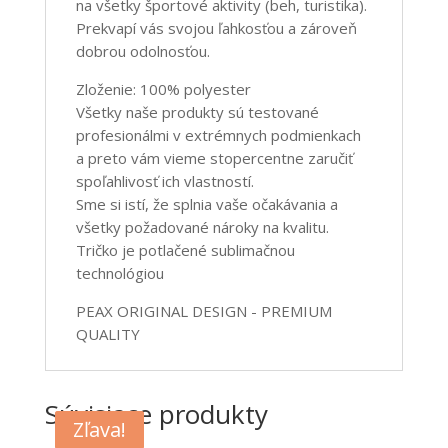
na všetky športové aktivity (beh, turistika).
Prekvapí vás svojou ľahkosťou a zároveň
dobrou odolnosťou.
Zloženie: 100% polyester
Všetky naše produkty sú testované
profesionálmi v extrémnych podmienkach
a preto vám vieme stopercentne zaručiť
spoľahlivosť ich vlastností.
Sme si istí, že splnia vaše očakávania a
všetky požadované nároky na kvalitu.
Tričko je potlačené sublimačnou
technológiou
PEAX ORIGINAL DESIGN - PREMIUM
QUALITY
Súvisiace produkty
Zľava!
Zľava!