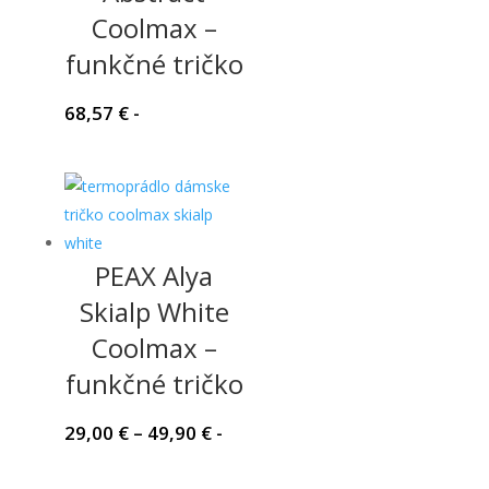
Coolmax –
funkčné tričko
68,57
€
-
PEAX Alya
Skialp White
Coolmax –
funkčné tričko
Price
29,00
€
–
49,90
€
-
range:
29,00 €