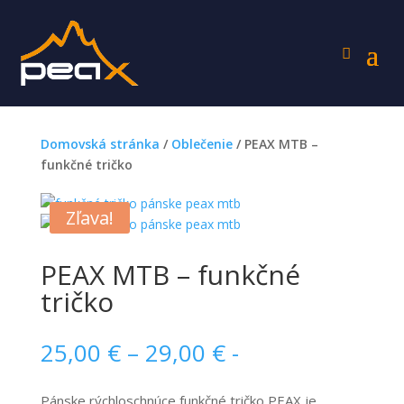
Domovská stránka
/
Oblečenie
/ PEAX MTB –
funkčné tričko
Zľava!
PEAX MTB – funkčné
tričko
Price
25,00
€
–
29,00
€
-
range:
25,00 €
Pánske rýchloschnúce funkčné tričko PEAX je