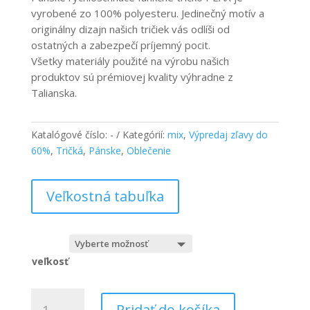
through
vyrobené zo 100% polyesteru. Jedinečný motív a
29,00 €
originálny dizajn našich tričiek vás odlíši od
ostatných a zabezpečí príjemný pocit.
Všetky materiály použité na výrobu našich
produktov sú prémiovej kvality výhradne z
Talianska.
Katalógové číslo:
-
Kategórií:
mix
,
Výpredaj zľavy do
60%
,
Tričká
,
Pánske
,
Oblečenie
Veľkostná tabuľka
veľkosť
množstvo
Pridať do košíka