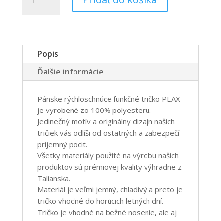
PEAX
MTB
-
funkčné
tričko
Popis
Ďalšie informácie
Pánske rýchloschnúce funkčné tričko PEAX
je vyrobené zo 100% polyesteru.
Jedinečný motív a originálny dizajn našich
tričiek vás odlíši od ostatných a zabezpečí
príjemný pocit.
Všetky materiály použité na výrobu našich
produktov sú prémiovej kvality výhradne z
Talianska.
Materiál je veľmi jemný, chladivý a preto je
tričko vhodné do horúcich letných dní.
Tričko je vhodné na bežné nosenie, ale aj