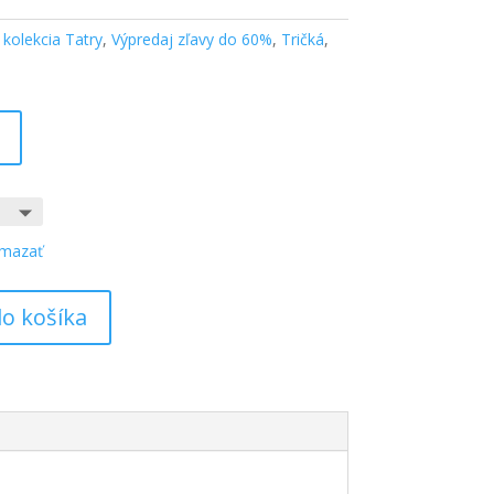
:
kolekcia Tatry
,
Výpredaj zľavy do 60%
,
Tričká
,
mazať
do košíka