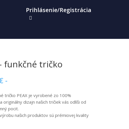
Prihlásenie/Registrácia
8
 funkčné tričko
Price
€
-
range:
29,00 €
né tričko PEAX je vyrobené zo 100%
through
 originálny dizajn našich tričiek vás odlíši od
44,90 €
mný pocit.
 výrobu našich produktov sú prémiovej kvality