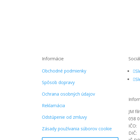
58,33 €.
35,88 €.
Informácie
Sociá
Obchodné podmienky
Sl
Sl
Spôsob dopravy
Ochrana osobných údajov
Infor
Reklamácia
JM fi
Odstúpenie od zmluvy
058 0
IČO:
Zásady používania súborov cookie
DIČ: