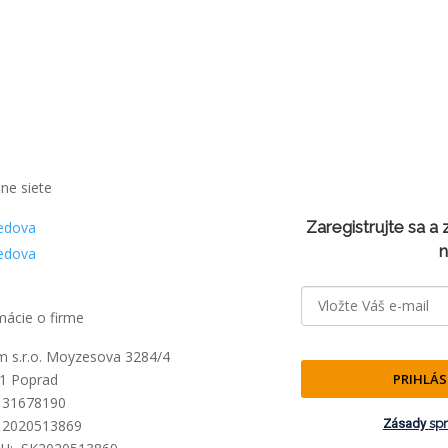
lne siete
Zaregistrujte sa a
edova
n
edova
mácie o firme
lm s.r.o. Moyzesova 3284/4
PRIHLÁS
1 Poprad
 31678190
Zásady
sp
 2020513869