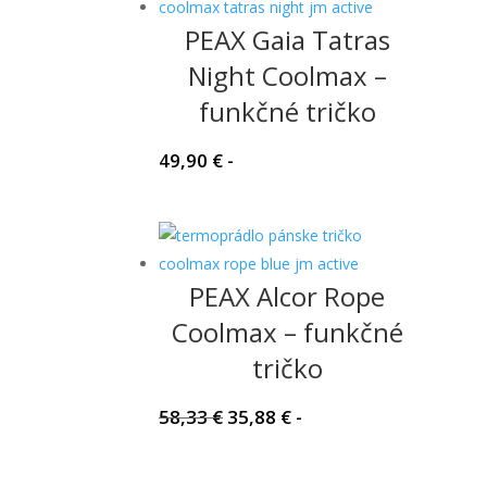
PEAX Gaia Tatras
Night Coolmax –
funkčné tričko
49,90
€
-
PEAX Alcor Rope
Coolmax – funkčné
tričko
Pôvodná
Aktuálna
58,33
€
35,88
€
-
cena
cena
bola:
je: