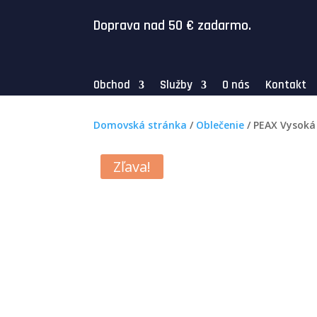
Doprava nad 50
€
zadarmo.
Obchod
Služby
O nás
Kontakt
Domovská stránka
/
Oblečenie
/ PEAX Vysoká 
Zľava!