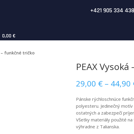
+421 905 334 43
0,00 €
– funkčné tričko
PEAX Vysoká –
29,00
€
–
44,90
Pánske rýchloschnúce funkč
polyesteru. Jedinečný motív a
ostatných a zabezpečí príje
Všetky materiály použité na
výhradne z Talianska.