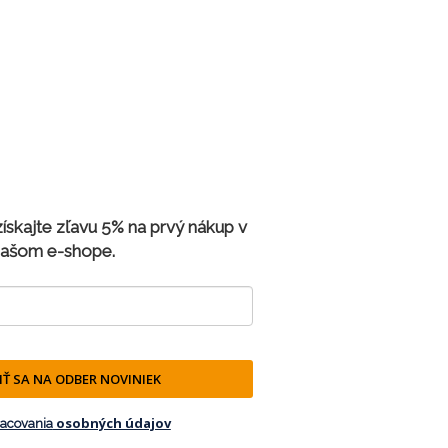
 získajte zľavu 5% na prvý nákup v
ašom e-shope.
IŤ SA NA ODBER NOVINIEK
osobných údajov
racovania