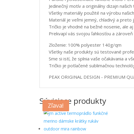
Jedinečný motív a originálny dizajn našich 
Všetky materiály použité na výrobu našich
Materiál je veľmi jemný, chladivý a preto 
Tričko je vhodné na bežné nosenie, ale aj 
Prekvapí vás svojou ľahkosťou a zároveň
Zloženie: 100% polyester 140g/qm
Všetky naše produkty sú testované profes
Sme si istí, že splnia vaše očakávania a v
Tričko je potlačené sublimačnou technoló
PEAX ORIGINAL DESIGN - PREMIUM QU
Súvisiace produkty
Zľava!
Zľava!