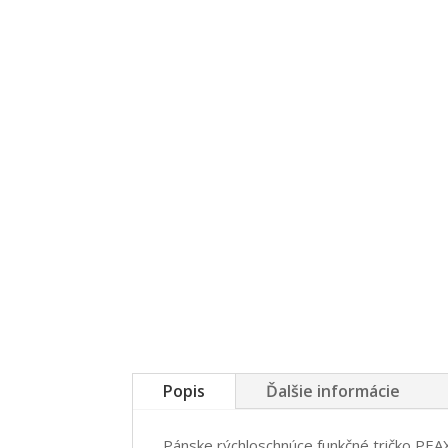
Popis
Ďalšie informácie
Pánske rýchloschnúce funkčné tričko PEA