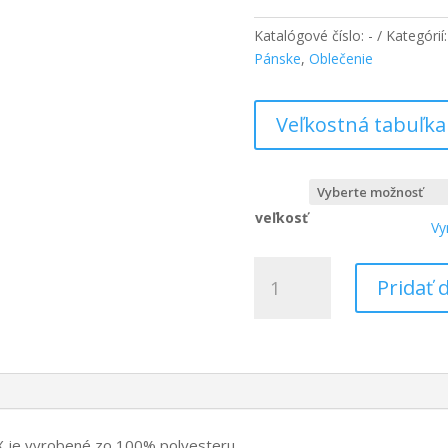
Katalógové číslo:
-
Kategórií
Pánske
,
Oblečenie
Veľkostná tabuľka
veľkosť
Vy
množstvo
Pridať 
PEAX
Vysoká
-
funkčné
tričko
X je vyrobené zo 100% polyesteru.