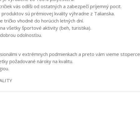
tričiek vás odlíši od ostatných a zabezpečí príjemný pocit.
 produktov sú prémiovej kvality výhradne z Talianska.
je tričko vhodné do horúcich letných dní.
na všetky športové aktivity (beh, turistika).
 dobrou odolnosťou.
ionálmi v extrémnych podmienkach a preto vám vieme stopercentne
šetky požadované nároky na kvalitu.
giou.
ALITY