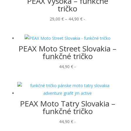
PEAX Vysoká – funkčné
tričko
Price
29,00
€
–
44,90
€
-
range:
29,00 €
through
PEAX Moto Street Slovakia –
44,90 €
funkčné tričko
44,90
€
-
PEAX Moto Tatry Slovakia –
funkčné tričko
44,90
€
-