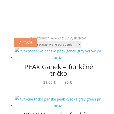
Zobrazených 49–57 z 57 výsledkov
Zľava!
Zľava!
PEAX Ganek – funkčné
tričko
Price
29,00
€
–
44,90
€
-
range:
29,00 €
through
44,90 €