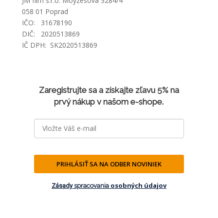
JM film s.r.o. Moyzesova 3284/4
058 01 Poprad
IČO: 31678190
DIČ: 2020513869
IČ DPH: SK2020513869
Zaregistrujte sa a získajte zľavu 5% na
prvý nákup v našom e-shope.
PRIHLÁSIŤ SA NA ODBER NOVINIEK
osobných údajov
Zásady
spracovania