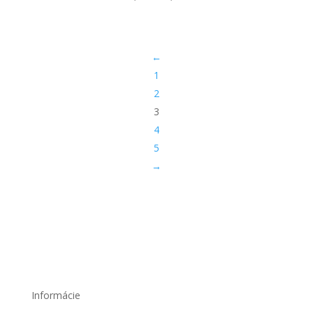
cena
cena
bola:
je:
44,90 €.
29,00 €.
←
1
2
3
4
5
→
Informácie