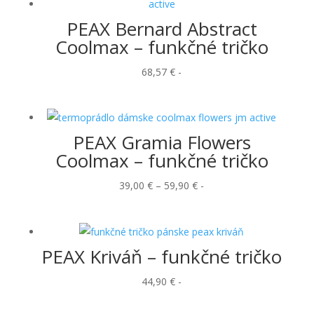
44,90 €
PEAX Bernard Abstract
Coolmax – funkčné tričko
68,57
€
-
PEAX Gramia Flowers
Coolmax – funkčné tričko
Price
39,00
€
–
59,90
€
-
range:
39,00 €
through
PEAX Kriváň – funkčné tričko
59,90 €
44,90
€
-