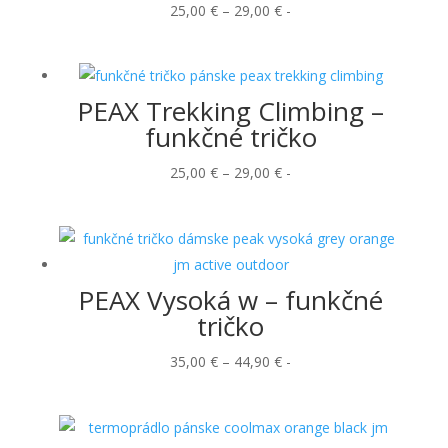
Price
25,00
€
–
29,00
€
-
range:
25,00 €
through
PEAX Trekking Climbing –
29,00 €
funkčné tričko
Price
25,00
€
–
29,00
€
-
range:
25,00 €
through
29,00 €
PEAX Vysoká w – funkčné
tričko
Price
35,00
€
–
44,90
€
-
range:
35,00 €
through