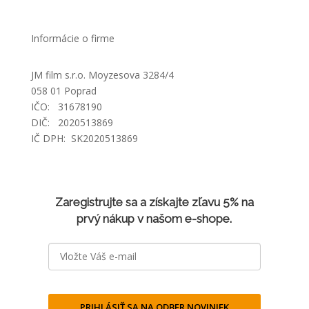
Informácie o firme
JM film s.r.o. Moyzesova 3284/4
058 01 Poprad
IČO: 31678190
DIČ: 2020513869
IČ DPH: SK2020513869
Zaregistrujte sa a získajte zľavu 5% na
prvý nákup v našom e-shope.
PRIHLÁSIŤ SA NA ODBER NOVINIEK