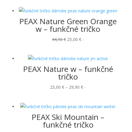
bola:
je:
44,90 €.
29,00 €.
PEAX Nature Green Orange
w – funkčné tričko
Pôvodná
Aktuálna
44,90
€
25,00
€
-
cena
cena
bola:
je:
44,90 €.
25,00 €.
PEAX Nature w – funkčné
tričko
Price
25,00
€
–
29,90
€
-
range:
25,00 €
through
PEAX Ski Mountain –
29,90 €
funkčné tričko