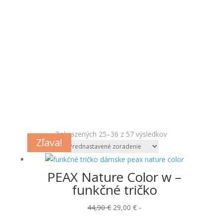
Zobrazených 25–36 z 57 výsledkov
Zľava!
Zľava!
Zľava!
Zľava!
Zľava!
Zľava!
Zľava!
Zľava!
Zľava!
PEAX Nature Color w –
funkčné tričko
Pôvodná
Aktuálna
44,90
€
29,00
€
-
cena
cena