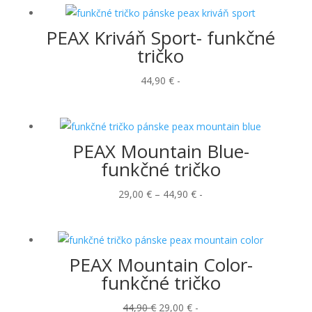
PEAX Kriváň Sport- funkčné
tričko
44,90
€
-
PEAX Mountain Blue-
funkčné tričko
Price
29,00
€
–
44,90
€
-
range:
29,00 €
through
PEAX Mountain Color-
44,90 €
funkčné tričko
Pôvodná
Aktuálna
44,90
€
29,00
€
-