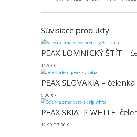
Súvisiace produkty
PEAX LOMNICKÝ ŠTÍT – če
11,90
€
-
PEAX SLOVAKIA – čelenka 
9,90
€
-
PEAX SKIALP WHITE- čele
Pôvodná
Aktuálna
11,90
€
5,50
€
-
cena
cena