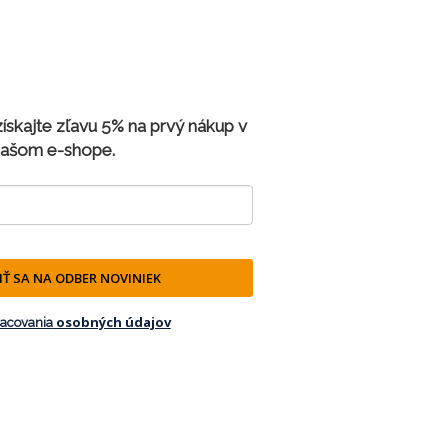
 získajte zľavu 5% na prvý nákup v
ašom e-shope.
IŤ SA NA ODBER NOVINIEK
osobných údajov
racovania