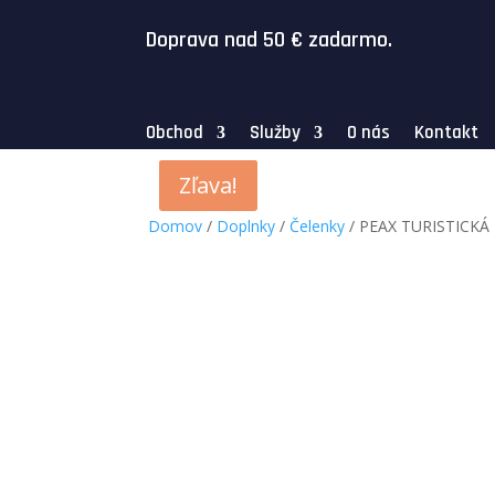
Doprava nad 50
€
zadarmo.
Obchod
Služby
O nás
Kontakt
Zľava!
Zľava!
Domov
/
Doplnky
/
Čelenky
/ PEAX TURISTICKÁ 