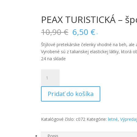
PEAX TURISTICKÁ – šp
Pôvodná
Aktuálna
10,90
€
6,50
€
-
cena
cena
bola:
je:
Štýlové pretekárske čelenky vhodné na beh, ale aj
10,90 €.
6,50 €.
Vyrobené sú z talianskej elastickej látky, ktor
24 na sklade
množstvo
PEAX
TURISTICKÁ
Pridať do košíka
-
športová
čelenka
Katalógové číslo:
c072
Kategórie:
letné
,
Výpreda
Popis