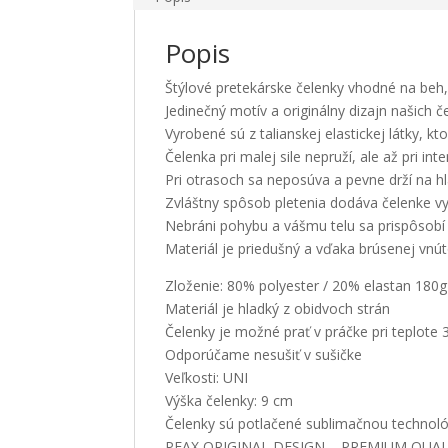
Popis
Štýlové pretekárske čelenky vhodné na beh, 
Jedinečný motív a originálny dizajn našich č
Vyrobené sú z talianskej elastickej látky,
Čelenka pri malej sile nepruží, ale až pri in
Pri otrasoch sa neposúva a pevne drží na hl
Zvláštny spôsob pletenia dodáva čelenke vy
Nebráni pohybu a vášmu telu sa prispôsobí
Materiál je priedušný a vďaka brúsenej vnút
Zloženie: 80% polyester / 20% elastan 180g
Materiál je hladký z obidvoch strán
Čelenky je možné prať v práčke pri teplote 
Odporúčame nesušiť v sušičke
Veľkosti: UNI
Výška čelenky: 9 cm
Čelenky sú potlačené sublimačnou technol
PEAX ORIGINAL DESIGN – PREMIUM QUAL