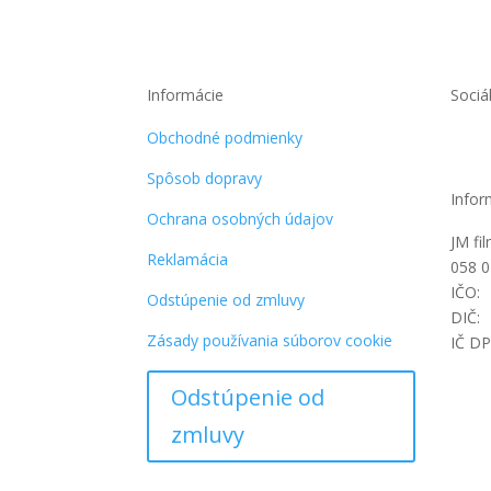
bola:
je:
11,90 €.
5,50 €.
Informácie
Sociá
Obchodné podmienky
Spôsob dopravy
Infor
Ochrana osobných údajov
JM fi
Reklamácia
058 0
IČO:
Odstúpenie od zmluvy
DIČ:
Zásady používania súborov cookie
IČ D
Odstúpenie od
zmluvy