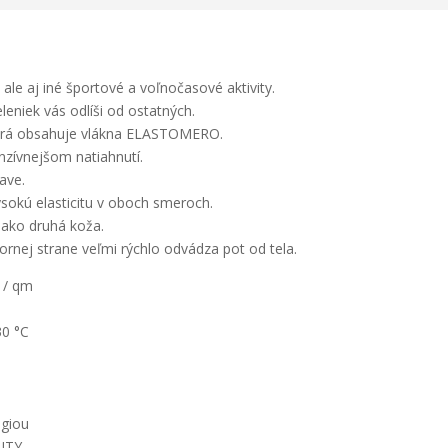
ale aj iné športové a voľnočasové aktivity.
eleniek vás odlíši od ostatných.
 ktorá obsahuje vlákna ELASTOMERO.
tenzívnejšom natiahnutí.
ave.
sokú elasticitu v oboch smeroch.
 ako druhá koža.
ornej strane veľmi rýchlo odvádza pot od tela.
 / qm
30 °C
ógiou
ITY