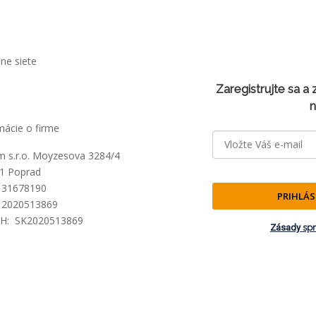
lne siete
Zaregistrujte sa a
n
mácie o firme
lm s.r.o. Moyzesova 3284/4
1 Poprad
 31678190
PRIHLÁS
 2020513869
PH: SK2020513869
Zásady
sp