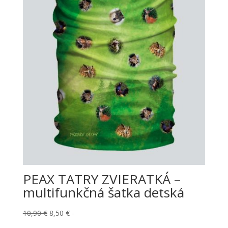
PEAX TATRY ZVIERATKÁ –
multifunkčná šatka detská
Pôvodná
Aktuálna
10,90
€
8,50
€
-
cena
cena