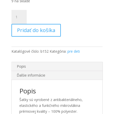
9 na sklade
množstvo
PEAX
MACOVIA
Pridať do košíka
-
multifunkčná
šatka
detská
Katalógové číslo:
b152
Kategória:
pre deti
Popis
Ďalšie informácie
Popis
Šatky sú vyrobené z antibakteriálneho,
elastického a funkčného mikrovlákna
prémiovej kvality – 100% polyester.