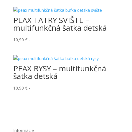
bola:
je:
10,90 €.
8,50 €.
PEAX TATRY SVIŠTE –
multifunkčná šatka detská
10,90
€
-
PEAX RYSY – multifunkčná
šatka detská
10,90
€
-
Informácie