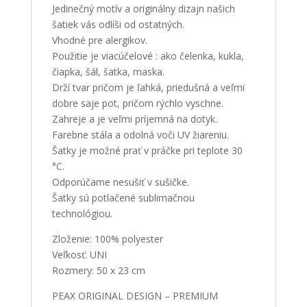
Jedinečný motív a originálny dizajn našich
šatiek vás odlíši od ostatných.
Vhodné pre alergikov.
Použitie je viacúčelové : ako čelenka, kukla,
čiapka, šál, šatka, maska.
Drží tvar pričom je ľahká, priedušná a veľmi
dobre saje pot, pričom rýchlo vyschne.
Zahreje a je veľmi príjemná na dotyk.
Farebne stála a odolná voči UV žiareniu.
Šatky je možné prať v práčke pri teplote 30
°C.
Odporúčame nesušiť v sušičke.
Šatky sú potlačené sublimačnou
technológiou.
Zloženie: 100% polyester
Veľkosť: UNI
Rozmery: 50 x 23 cm
PEAX ORIGINAL DESIGN – PREMIUM