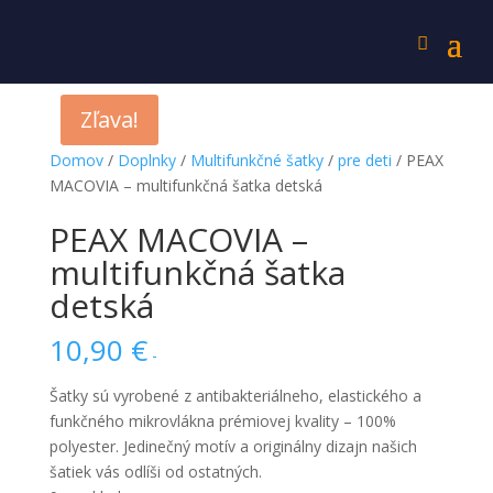
Zľava!
Domov
/
Doplnky
/
Multifunkčné šatky
/
pre deti
/ PEAX
MACOVIA – multifunkčná šatka detská
PEAX MACOVIA –
multifunkčná šatka
detská
10,90
€
-
Šatky sú vyrobené z antibakteriálneho, elastického a
funkčného mikrovlákna prémiovej kvality – 100%
polyester. Jedinečný motív a originálny dizajn našich
šatiek vás odlíši od ostatných.