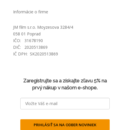
Informácie o firme
JM film s.r.o. Moyzesova 3284/4
058 01 Poprad
IČO: 31678190
DIČ: 2020513869
IČ DPH: SK2020513869
Zaregistrujte sa a získajte zľavu 5% na
prvý nákup v našom e-shope.
PRIHLÁSIŤ SA NA ODBER NOVINIEK